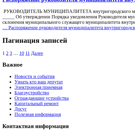
РУКОВОДИТЕЛЬ МУНИЦИПАЛИТЕТА внутригородского муници
_____ Об утверждении Порядка уведомления Руководителя мун
склонения муниципального служащего муниципалитета внут
…
Распоряжение руководителя муниципалитета внутригородско
Пагинация записей
1
2
3
…
10
11
Далее
Важное
Новости и события
Узнать кто ваш депутат
Электронная приемная
Благоустройство
Ограждающие устройства
Капитальный ремонт
Досуг
Полезная информация
Контактная информация