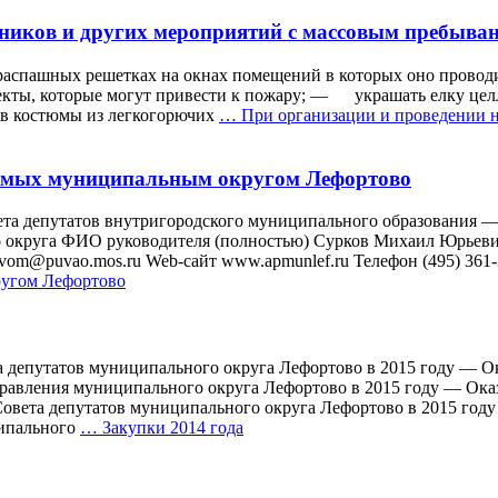
дников и других мероприятий с массовым пребыва
пашных решетках на окнах помещений в которых оно проводи
екты, которые могут привести к пожару; — украшать елку целл
в костюмы из легкогорючих
…
При организации и проведении н
яемых муниципальным округом Лефортово
та депутатов внутригородского муниципального образования —
округа ФИО руководителя (полностью) Сурков Михаил Юрьевич 
ovom@puvao.mos.ru Web-сайт www.apmunlef.ru Телефон (495) 361
ругом Лефортово
а депутатов муниципального округа Лефортово в 2015 году — О
равления муниципального округа Лефортово в 2015 году — Ока
овета депутатов муниципального округа Лефортово в 2015 году
ципального
…
Закупки 2014 года