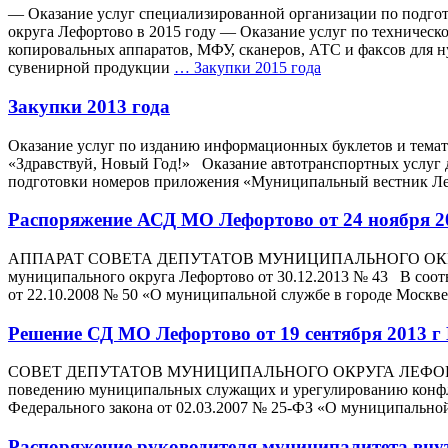
— Оказание услуг специализированной организации по подгот
округа Лефортово в 2015 году — Оказание услуг по техничес
копировальных аппаратов, МФУ, сканеров, АТС и факсов для н
сувенирной продукции
…
Закупки 2015 года
Закупки 2013 года
Оказание услуг по изданию информационных буклетов и темат
«Здравствуй, Новый Год!» Оказание автотранспортных услуг 
подготовки номеров приложения «Муниципальный вестник Ле
Распоряжение АСД МО Лефортово от 24 ноября 
АППАРАТ СОВЕТА ДЕПУТАТОВ МУНИЦИПАЛЬНОГО ОКРУГА ЛЕ
муниципального округа Лефортово от 30.12.2013 № 43 В соотв
от 22.10.2008 № 50 «О муниципальной службе в городе Москв
Решение СД МО Лефортово от 19 сентября 2013 г
СОВЕТ ДЕПУТАТОВ МУНИЦИПАЛЬНОГО ОКРУГА ЛЕФОРТОВО РЕ
поведению муниципальных служащих и урегулированию конфли
Федерального закона от 02.03.2007 № 25-ФЗ «О муниципально
Распоряжение руководителя муниципалитета внут