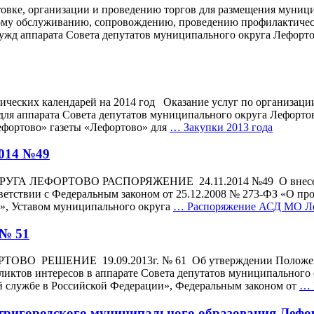
овке, организации и проведению торгов для размещения муници
кому обслуживанию, сопровождению, проведению профилактичес
ужд аппарата Совета депутатов муниципального округа Лефортов
ических календарей на 2014 год Оказание услуг по организац
для аппарата Совета депутатов муниципального округа Лефорто
фортово» газеты «Лефортово» для
…
Закупки 2013 года
2014 №49
ФОРТОВО РАСПОРЯЖЕНИЕ 24.11.2014 №49 О внесении изм
етствии с Федеральным законом от 25.12.2008 № 273-ФЗ «О про
е», Уставом муниципального округа
…
Распоряжение АСД МО Леф
 № 51
ШЕНИЕ 19.09.2013г. № 61 Об утверждении Положения о 
ктов интересов в аппарате Совета депутатов муниципального
й службе в Российской Федерации», Федеральным законом от
…
ригородского муниципального образования Лефорт