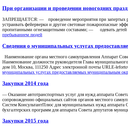
При организации и проведении новогодних праз
ЗАПРЕЩАЕТСЯ: — проведение мероприятия при запертых рас
устраивать фейерверки и другие световые пожароопасные эфф
пропитанными огнезащитными составами; — одевать детей 
пребыванием людей
Сведения о муниципальных услугах предоставл
Наименование органа местного самоуправления Аппарат Сове
Наименование должности руководителя Глава муниципального 
дом 10, Москва, 111250 Адрес электронной почты URLE-lefort
муниципальных услугах предоставляемых муниципальным ок
Закупки 2014 года
— Оказание автотранспортных услуг для нужд аппарата Совет
сопровождению официальных сайтов органов местного самоуп
Систем КонсультантПлюс для муниципальных нужд аппарата С
бухгалтерских программ для аппарата Совета депутатов муни
Закупки 2015 года