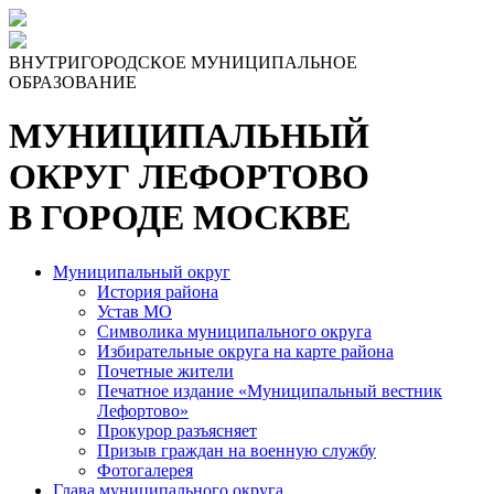
Skip
to
the
ВНУТРИГОРОДСКОЕ МУНИЦИПАЛЬНОЕ
content
ОБРАЗОВАНИЕ
МУНИЦИПАЛЬНЫЙ
ОКРУГ ЛЕФОРТОВО
В ГОРОДЕ МОСКВЕ
Муниципальный округ
История района
Устав МО
Символика муниципального округа
Избирательные округа на карте района
Почетные жители
Печатное издание «Муниципальный вестник
Лефортово»
Прокурор разъясняет
Призыв граждан на военную службу
Фотогалерея
Глава муниципального округа