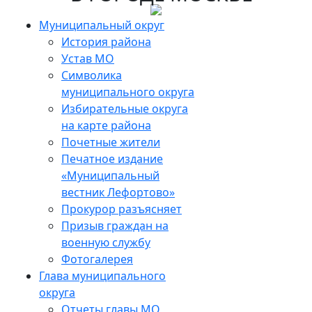
Skip
to
Муниципальный округ
the
История района
content
Устав МО
Символика
муниципального округа
Избирательные округа
на карте района
Почетные жители
Печатное издание
«Муниципальный
вестник Лефортово»
Прокурор разъясняет
Призыв граждан на
военную службу
Фотогалерея
Глава муниципального
округа
Отчеты главы МО