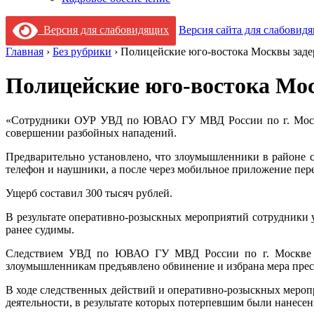
Версия для слабовидящих
Версия сайта для слабовид
Главная
›
Без рубрики
›
Полицейские юго-востока Москвы заде
Полицейские юго-востока Мо
«Сотрудники ОУР УВД по ЮВАО ГУ МВД России по г. Москв
совершении разбойных нападений.
Предварительно установлено, что злоумышленники в районе 
телефон и наушники, а после через мобильное приложение перев
Ущерб составил 300 тысяч рублей.
В результате оперативно-розыскных мероприятий сотрудники у
ранее судимы.
Следствием УВД по ЮВАО ГУ МВД России по г. Москве воз
злоумышленникам предъявлено обвинение и избрана мера пресе
В ходе следственных действий и оперативно-розыскных меро
деятельности, в результате которых потерпевшим были нанесе