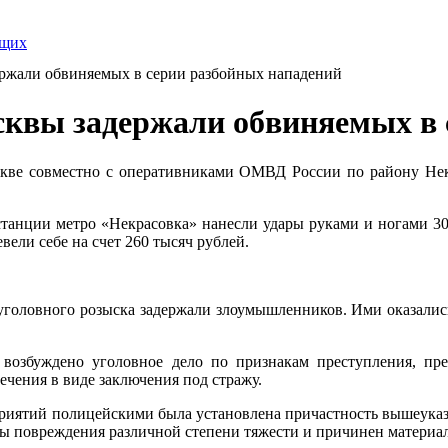
ящих
ржали обвиняемых в серии разбойных нападений
сквы задержали обвиняемых в 
е совместно с оперативниками ОМВД России по району Некр
станции метро «Некрасовка» нанесли удары руками и ногами 3
ели себе на счет 260 тысяч рублей.
головного розыска задержали злоумышленников. Ими оказались т
буждено уголовное дело по признакам преступления, пре
чения в виде заключения под стражу.
приятий полицейскими была установлена причастность вышеука
ны повреждения различной степени тяжести и причинен материа