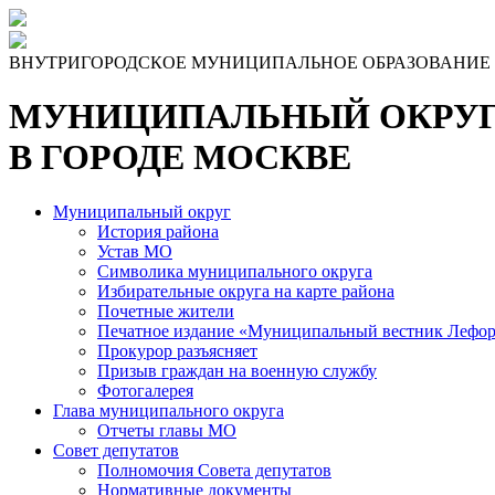
Skip
to
the
ВНУТРИГОРОДСКОЕ МУНИЦИПАЛЬНОЕ ОБРАЗОВАНИЕ
content
МУНИЦИПАЛЬНЫЙ ОКРУГ
В ГОРОДЕ МОСКВЕ
Муниципальный округ
История района
Устав МО
Символика муниципального округа
Избирательные округа на карте района
Почетные жители
Печатное издание «Муниципальный вестник Лефор
Прокурор разъясняет
Призыв граждан на военную службу
Фотогалерея
Глава муниципального округа
Отчеты главы МО
Совет депутатов
Полномочия Совета депутатов
Нормативные документы