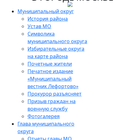
Skip
to
Муниципальный округ
the
История района
content
Устав МО
Символика
муниципального округа
Избирательные округа
на карте района
Почетные жители
Печатное издание
«Муниципальный
вестник Лефортово»
Прокурор разъясняет
Призыв граждан на
военную службу
Фотогалерея
Глава муниципального
округа
Отчеты главы МО