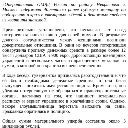
«Оперативники ОМВД России по району Некрасовка г.
Москвы задержали 40-летнюю ранее судимую женщину по
подозрению в краже ювелирных изделий и денежных средств
из квартиры знакомой.
Предварительно установлено, что несколько лет назад
потерпевшая наняла няню для своей внучки. В результате
долгого сотрудничества между женщинами возникли
доверительные отношения. В один из вечеров потерпевшая
обнаружила пропажу денежных средств в размере более 12
тысяч долларов США и 900 евро, дорогостоящих ювелирных
украшений и нескольких часов из драгоценных металлов из
сумки, в которой она хранила вышеперечисленное.
В ходе беседы гувернантка призналась работодательнице, что
ей были необходимы денежные средства, и она была
вынуждена похитить имущество женщины. Кроме того, она
убедила потерпевшую не обращаться в правоохранительные
органы, настаивая на том, что напишет нотариальную
расписку и вернет украденное в кратчайшие сроки. Однако,
вскоре злоумышленница перестала выходить на связь.
Гражданка обратилась в полицию.
Общая сумма материального ущерба составила около 3
миллионов рублей.