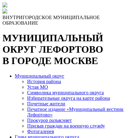
Skip
to
the
ВНУТРИГОРОДСКОЕ МУНИЦИПАЛЬНОЕ
content
ОБРАЗОВАНИЕ
МУНИЦИПАЛЬНЫЙ
ОКРУГ ЛЕФОРТОВО
В ГОРОДЕ МОСКВЕ
Муниципальный округ
История района
Устав МО
Символика муниципального округа
Избирательные округа на карте района
Почетные жители
Печатное издание «Муниципальный вестник
Лефортово»
Прокурор разъясняет
Призыв граждан на военную службу
Фотогалерея
Глава муниципального округа