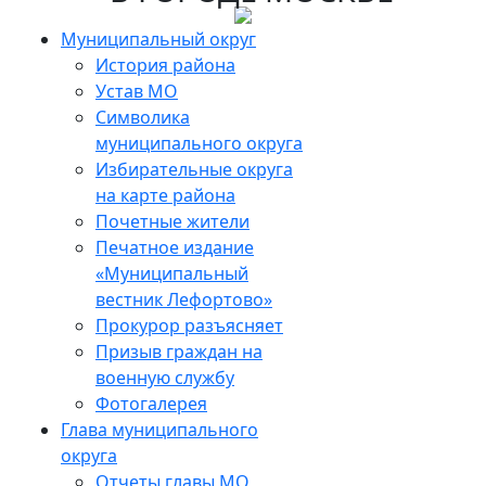
Skip
to
Муниципальный округ
the
История района
content
Устав МО
Символика
муниципального округа
Избирательные округа
на карте района
Почетные жители
Печатное издание
«Муниципальный
вестник Лефортово»
Прокурор разъясняет
Призыв граждан на
военную службу
Фотогалерея
Глава муниципального
округа
Отчеты главы МО