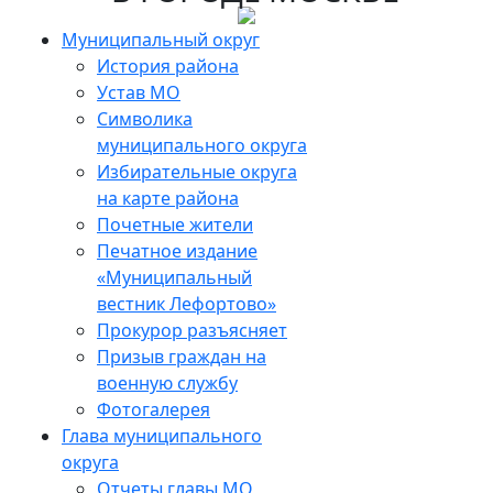
Skip
to
Муниципальный округ
the
История района
content
Устав МО
Символика
муниципального округа
Избирательные округа
на карте района
Почетные жители
Печатное издание
«Муниципальный
вестник Лефортово»
Прокурор разъясняет
Призыв граждан на
военную службу
Фотогалерея
Глава муниципального
округа
Отчеты главы МО