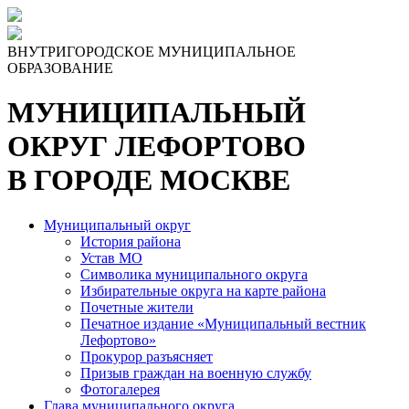
Skip
to
the
ВНУТРИГОРОДСКОЕ МУНИЦИПАЛЬНОЕ
content
ОБРАЗОВАНИЕ
МУНИЦИПАЛЬНЫЙ
ОКРУГ ЛЕФОРТОВО
В ГОРОДЕ МОСКВЕ
Муниципальный округ
История района
Устав МО
Символика муниципального округа
Избирательные округа на карте района
Почетные жители
Печатное издание «Муниципальный вестник
Лефортово»
Прокурор разъясняет
Призыв граждан на военную службу
Фотогалерея
Глава муниципального округа