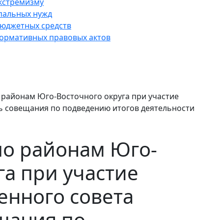
кстремизму
пальных нужд
юджетных средств
нормативных правовых актов
 районам Юго-Восточного округа при участие
ь совещания по подведению итогов деятельности
по районам Юго-
га при участие
енного совета
щания по