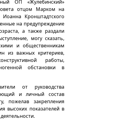
нный ОП «Жулебинский»
совета отцом Марком на
о Иоанна Кронштадтского
ленные на предупреждение
зраста, а также раздали
тупление, могу сказать,
скими и общественникам
дин из важных критериев,
нструктивной работы,
ногенной обстановки в
ители от руководства
вующий и личный состав
у, пожелав закрепления
ия высоких показателей в
 деятельности.