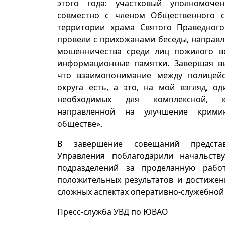
этого года: участковый уполномоче
совместно с членом Общественного 
территории храма Святого Праведног
провели с прихожанами беседы, направ
мошенничества среди лиц пожилого во
информационные памятки. Завершая выс
что взаимопонимание между полицей
округа есть, а это, на мой взгляд, о
необходимых для комплексной, ко
направленной на улучшение крими
обществе».
В завершение совещаний представ
Управления поблагодарили начальст
подразделений за проделанную работ
положительных результатов и достижен
сложных аспектах оперативно-служебной
Пресс-служба УВД по ЮВАО