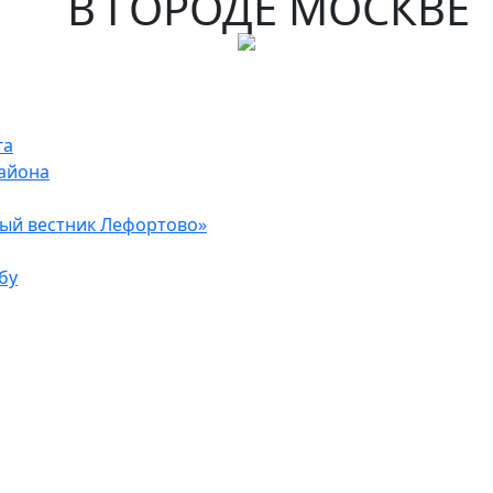
В ГОРОДЕ МОСКВЕ
га
района
ый вестник Лефортово»
бу