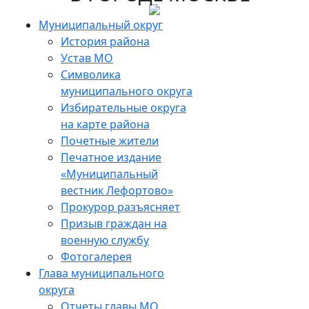
Skip
to
Муниципальный округ
the
История района
content
Устав МО
Символика
муниципального округа
Избирательные округа
на карте района
Почетные жители
Печатное издание
«Муниципальный
вестник Лефортово»
Прокурор разъясняет
Призыв граждан на
военную службу
Фотогалерея
Глава муниципального
округа
Отчеты главы МО