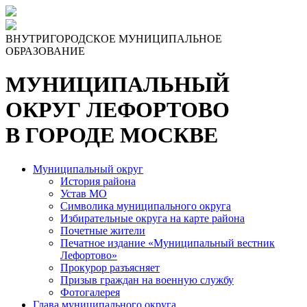
Skip
to
the
ВНУТРИГОРОДСКОЕ МУНИЦИПАЛЬНОЕ
content
ОБРАЗОВАНИЕ
МУНИЦИПАЛЬНЫЙ
ОКРУГ ЛЕФОРТОВО
В ГОРОДЕ МОСКВЕ
Муниципальный округ
История района
Устав МО
Символика муниципального округа
Избирательные округа на карте района
Почетные жители
Печатное издание «Муниципальный вестник
Лефортово»
Прокурор разъясняет
Призыв граждан на военную службу
Фотогалерея
Глава муниципального округа