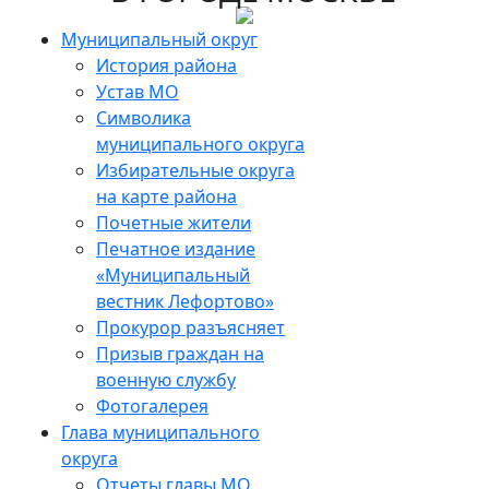
Skip
to
Муниципальный округ
the
История района
content
Устав МО
Символика
муниципального округа
Избирательные округа
на карте района
Почетные жители
Печатное издание
«Муниципальный
вестник Лефортово»
Прокурор разъясняет
Призыв граждан на
военную службу
Фотогалерея
Глава муниципального
округа
Отчеты главы МО