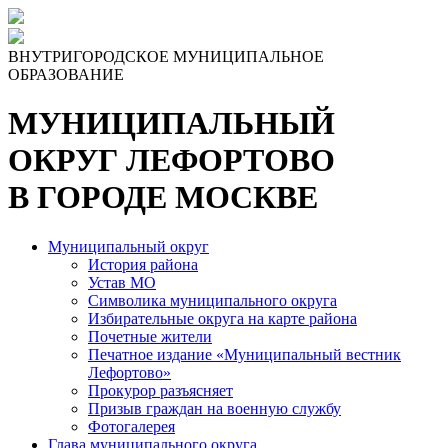
Skip
to
the
ВНУТРИГОРОДСКОЕ МУНИЦИПАЛЬНОЕ
content
ОБРАЗОВАНИЕ
МУНИЦИПАЛЬНЫЙ
ОКРУГ ЛЕФОРТОВО
В ГОРОДЕ МОСКВЕ
Муниципальный округ
История района
Устав МО
Символика муниципального округа
Избирательные округа на карте района
Почетные жители
Печатное издание «Муниципальный вестник
Лефортово»
Прокурор разъясняет
Призыв граждан на военную службу
Фотогалерея
Глава муниципального округа