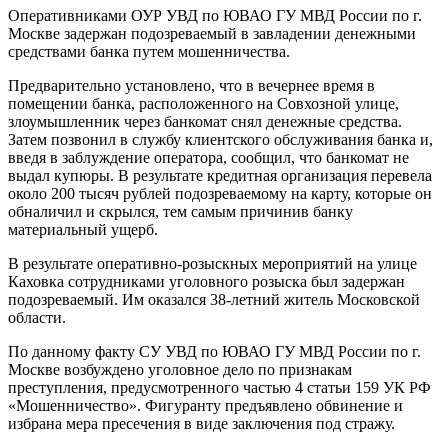
Оперативниками ОУР УВД по ЮВАО ГУ МВД России по г.
Москве задержан подозреваемый в завладении денежными
средствами банка путем мошенничества.
Предварительно установлено, что в вечернее время в
помещении банка, расположенного на Совхозной улице,
злоумышленник через банкомат снял денежные средства.
Затем позвонил в службу клиентского обслуживания банка и,
введя в заблуждение оператора, сообщил, что банкомат не
выдал купюры. В результате кредитная организация перевела
около 200 тысяч рублей подозреваемому на карту, которые он
обналичил и скрылся, тем самым причинив банку
материальный ущерб.
В результате оперативно-розыскных мероприятий на улице
Каховка сотрудниками уголовного розыска был задержан
подозреваемый. Им оказался 38-летний житель Московской
области.
По данному факту СУ УВД по ЮВАО ГУ МВД России по г.
Москве возбуждено уголовное дело по признакам
преступления, предусмотренного частью 4 статьи 159 УК РФ
«Мошенничество». Фигуранту предъявлено обвинение и
избрана мера пресечения в виде заключения под стражу.