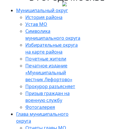
Skip
to
Муниципальный округ
the
История района
content
Устав МО
Символика
муниципального округа
Избирательные округа
на карте района
Почетные жители
Печатное издание
«Муниципальный
вестник Лефортово»
Прокурор разъясняет
Призыв граждан на
военную службу
Фотогалерея
Глава муниципального
округа
Отчеты главы МО