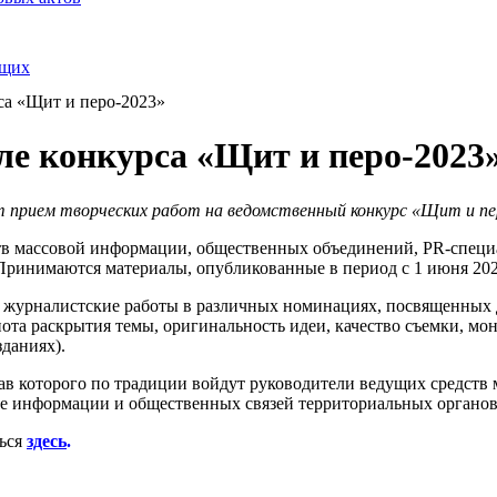
ящих
са «Щит и перо-2023»
ле конкурса «Щит и перо-2023
 прием творческих работ на ведомственный конкурс «Щит и пе
тв массовой информации, общественных объединений, PR-специа
Принимаются материалы, опубликованные в период с 1 июня 2022
я журналистские работы в различных номинациях, посвященных д
а раскрытия темы, оригинальность идеи, качество съемки, монт
зданиях).
тав которого по традиции войдут руководители ведущих средст
ение информации и общественных связей территориальных орган
ься
здесь
.