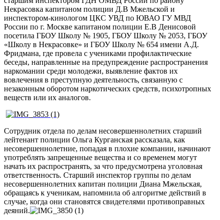
старшим инспектором ГДН ОМВД России по району
Некрасовка капитаном полиции Д.В Мжельской и
инспектором-кинологом ЦКС УВД по ЮВАО ГУ МВД
России по г. Москве капитаном полиции Е.В Денисовой
посетила ГБОУ Школу № 1905, ГБОУ Школу № 2053, ГБОУ
«Школу в Некрасовке» и ГБОУ Школу № 654 имени А.Д.
Фридмана, где провела с учениками профилактические
беседы, направленные на предупреждение распространения
наркомании среди молодежи, выявление фактов их
вовлечения в преступную деятельность, связанную с
незаконным оборотом наркотических средств, психотропных
веществ или их аналогов.
Сотрудник отдела по делам несовершеннолетних старший
лейтенант полиции Ольга Курганская рассказала, как
несовершеннолетние, попадая в плохие компании, начинают
употреблять запрещенные вещества и со временем могут
начать их распространять, за что предусмотрена уголовная
ответственность. Старший инспектор группы по делам
несовершеннолетних капитан полиции Диана Мжельская,
обращаясь к ученикам, напомнила об алгоритме действий в
случае, когда они становятся свидетелями противоправных
деяний.