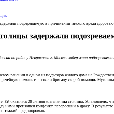
ящих
задержали подозреваемую в причинении тяжкого вреда здоровью
столицы задержали подозревае
сии по району Некрасовка г. Москвы задержана подозреваема
евом ранении в одном из подъездов жилого дома на Рождествен
оврачебную помощь и вызвали бригаду скорой помощи. Мужчина
. Ей оказалась 28-летняя жительница столицы. Установлено, что
жду ними произошел конфликт, переросший в драку. В результа
н тяжкий вред здоровью.