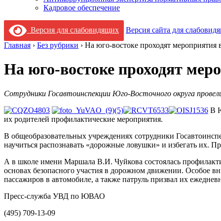
Кадровое обеспечение
Версия для слабовидящих
Версия сайта для слабовид
Главная
›
Без рубрики
›
На юго-востоке проходят мероприятия 
На юго-востоке проходят мер
Сотрудники Госавтоинспекции Юго-Восточного округа провел
В Ю
их родителей профилактические мероприятия.
В общеобразовательных учреждениях сотрудники Госавтоинспе
научиться распознавать «дорожные ловушки» и избегать их. П
А в школе имени Маршала В.И. Чуйкова состоялась профилакт
основах безопасного участия в дорожном движении. Особое вн
пассажиров в автомобиле, а также патруль призвал их ежеднев
Пресс-служба УВД по ЮВАО
(495) 709-13
-09