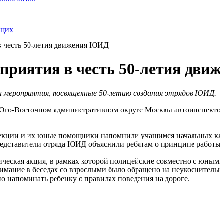
ящих
в честь 50-летия движения ЮИД
оприятия в честь 50-летия дв
и мероприятия, посвященные 50-летию создания отрядов ЮИД.
го-Восточном административном округе Москвы автоинспекто
кции и их юные помощники напомнили учащимся начальных класс
редставители отряда ЮИД объяснили ребятам о принципе работы
ическая акция, в рамках которой полицейские совместно с юны
имание в беседах со взрослыми было обращено на неукоснитель
но напоминать ребенку о правилах поведения на дороге.