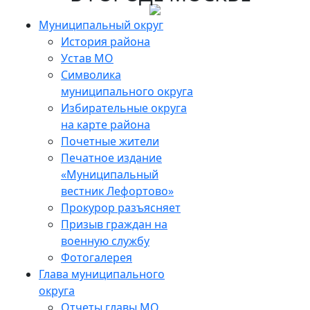
Skip
to
Муниципальный округ
the
История района
content
Устав МО
Символика
муниципального округа
Избирательные округа
на карте района
Почетные жители
Печатное издание
«Муниципальный
вестник Лефортово»
Прокурор разъясняет
Призыв граждан на
военную службу
Фотогалерея
Глава муниципального
округа
Отчеты главы МО