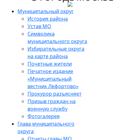
Skip
to
Муниципальный округ
the
История района
content
Устав МО
Символика
муниципального округа
Избирательные округа
на карте района
Почетные жители
Печатное издание
«Муниципальный
вестник Лефортово»
Прокурор разъясняет
Призыв граждан на
военную службу
Фотогалерея
Глава муниципального
округа
Отчеты главы МО