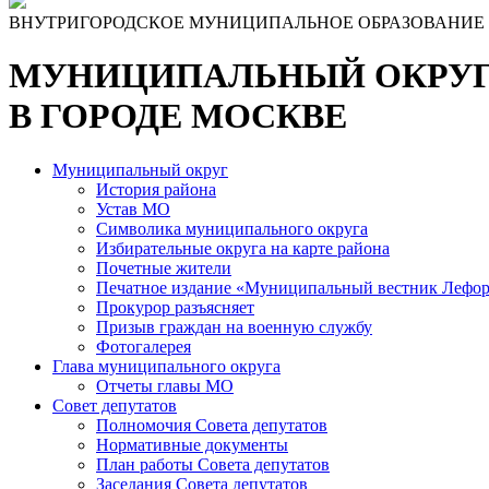
ВНУТРИГОРОДСКОЕ МУНИЦИПАЛЬНОЕ ОБРАЗОВАНИЕ
МУНИЦИПАЛЬНЫЙ ОКРУГ
В ГОРОДЕ МОСКВЕ
Муниципальный округ
История района
Устав МО
Символика муниципального округа
Избирательные округа на карте района
Почетные жители
Печатное издание «Муниципальный вестник Лефор
Прокурор разъясняет
Призыв граждан на военную службу
Фотогалерея
Глава муниципального округа
Отчеты главы МО
Совет депутатов
Полномочия Совета депутатов
Нормативные документы
План работы Совета депутатов
Заседания Cовета депутатов