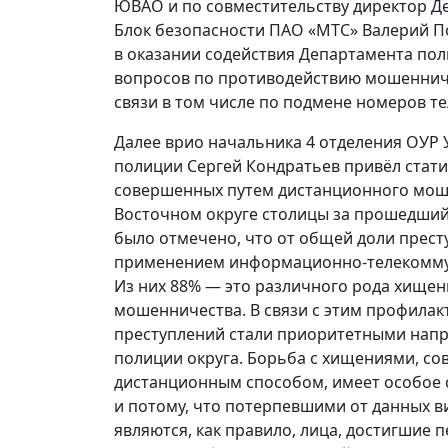
ЮВАО и по совместительству директор Д
Блок безопасности ПАО «МТС» Валерий П
в оказании содействия Департамента по
вопросов по противодействию мошенниче
связи в том числе по подмене номеров т
Далее врио начальника 4 отделения ОУР
полиции Сергей Кондратьев привёл стати
совершенных путем дистанционного мош
Восточном округе столицы за прошедший 
было отмечено, что от общей доли прес
применением информационно-телекомму
Из них 88% — это различного рода хищен
мошенничества. В связи с этим профилак
преступлений стали приоритетными нап
полиции округа. Борьба с хищениями, с
дистанционным способом, имеет особое
и потому, что потерпевшими от данных в
являются, как правило, лица, достигшие 