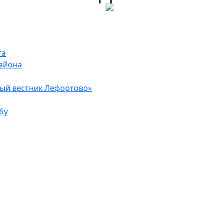
га
района
ый вестник Лефортово»
бу