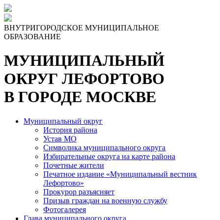
Skip
to
the
ВНУТРИГОРОДСКОЕ МУНИЦИПАЛЬНОЕ
content
ОБРАЗОВАНИЕ
МУНИЦИПАЛЬНЫЙ
ОКРУГ ЛЕФОРТОВО
В ГОРОДЕ МОСКВЕ
Муниципальный округ
История района
Устав МО
Символика муниципального округа
Избирательные округа на карте района
Почетные жители
Печатное издание «Муниципальный вестник
Лефортово»
Прокурор разъясняет
Призыв граждан на военную службу
Фотогалерея
Глава муниципального округа