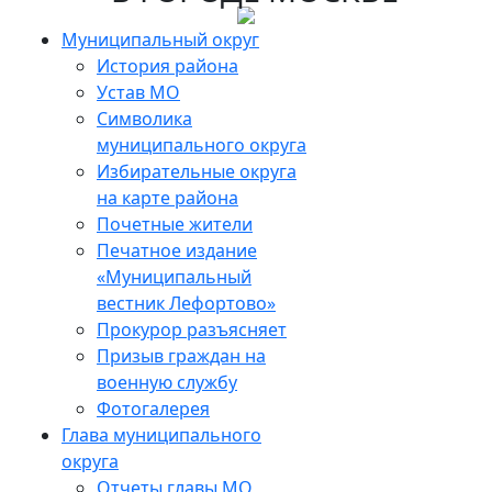
Skip
to
Муниципальный округ
the
История района
content
Устав МО
Символика
муниципального округа
Избирательные округа
на карте района
Почетные жители
Печатное издание
«Муниципальный
вестник Лефортово»
Прокурор разъясняет
Призыв граждан на
военную службу
Фотогалерея
Глава муниципального
округа
Отчеты главы МО