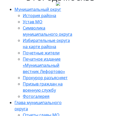
Skip
to
Муниципальный округ
the
История района
content
Устав МО
Символика
муниципального округа
Избирательные округа
на карте района
Почетные жители
Печатное издание
«Муниципальный
вестник Лефортово»
Прокурор разъясняет
Призыв граждан на
военную службу
Фотогалерея
Глава муниципального
округа
Отчеты главы МО