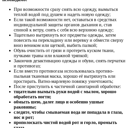
При возможности сразу снять всю одежду, вымыться
теплой водой под душем и надеть новую одежду;
Если такой возможности нет, оставаться в средствах
индивидуальной защиты органов дыхания и, став
спиной к ветру, снять с себя всю верхнюю одежду;
Тщательно вытряхнуть все предметы одежды, затем
повесить на перекладину или веревку и обмести сверху
вниз веником или щеткой, выбить палкой;
Обувь очистить от грязи и протереть куском ткани,
пучками травы или влажной тряпкой;
Закончив дезактивацию одежды и обуви, снять перчатки
и противогаз;
Если вместо противогаза использовалась противо-
пыльная тканевая маска, хорошо её вытряхнуть или
простирать. Ватно-марлевую повязку уничтожить;
После приступить к частичной санитарной обработке:
тщательно вымыть руки водой с мылом, хорошо
обработать ногти;
обмыть шею, далее лицо и особенно ушные
раковины;
следите, чтобы смываемая вода не попадала в глаза,
нос и рот;
прополоскать чистой водой рот и горло, промыть
глаза.