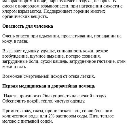
малорастворим в воде, пары тяжелее воздуха, негорюч. В
смеси с водородом взрывоопасен, при нагревании емкости с
хлором взрываются. Поддерживает горение многих
органических веществ.
Опасность для человека
Очень опасен при вдыхании, проглатывании, попадании на
кожу, в глаза.
Вызывает одышку, удушье, синюшность кожи, резкое
возбуждение, шумное дыхание, потерю сознания,
загрудинные боли, сухой кашель, затрудненное глотание, отек
кожи и глаз.
Возможен смертельный исход от отека легких.
Первая медицинская и доврачебная помощь
Н
адеть противогаз. Эвакуировать на свежий воздух.
Обеспечить покой, тепло, чистую одежду.
Промыть кожу, глаза, прополоскать рот, горло большим
количеством воды или 2% раствором соды. Пить теплое
молоко с питьевой содой.