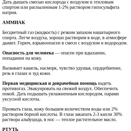
Дать дышать смесью кислорода с воздухом и этиловым
спиртом или распыленным 1-2% раствором гипосульфита
натрия.
АММИАК
Бесцветный газ (жидкость) с резким запахом нашатырного
спирта. Легче воздуха, хорошо растворим в воде, в атмосфере
дымит. Горюч, взрывоопасен в смеси с воздухом и водородом.
Опасность для человека
— опасен при вдыхании,
попадании на кожу.
Вызывает кашель, насморк, чувство удушья, сердцебиение,
резь в глазах и зуд кожи.
Первая медицинская и доврачебная помощь
надеть
противогаз. Эвакуировать на свежий воздух. Обеспечить
покой. Дать подышать увлажненным кислородом, парами
уксусной кислоты.
Промыть глаза, кожу большим количеством воды или 2%
раствором борной кислоты. В глаза закапать 2-3 капли 30%
раствора альбуцида, в нос — теплое растительное масло.
РТУТЬ