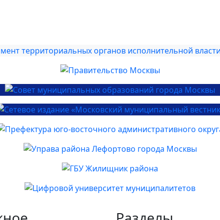
жное
Разделы