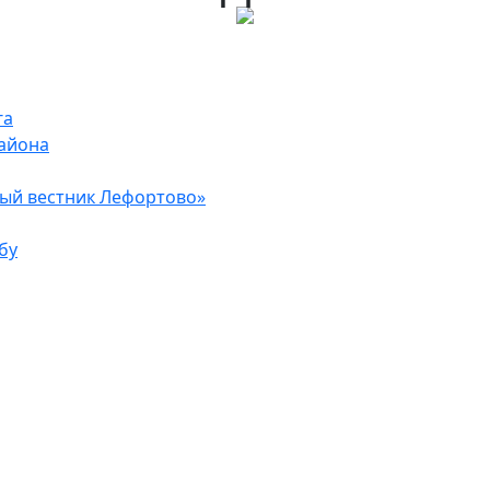
га
района
ый вестник Лефортово»
бу