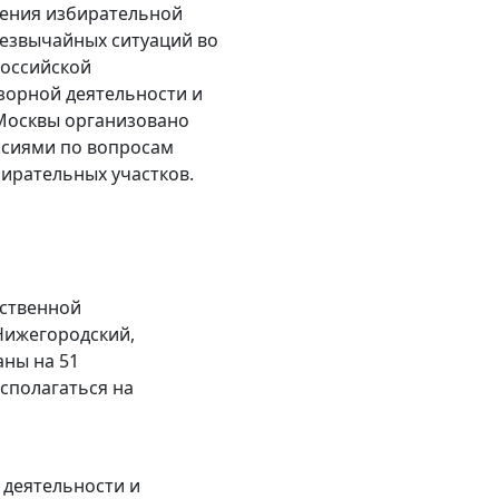
дения избирательной
резвычайных ситуаций во
Российской
зорной деятельности и
Москвы организовано
ссиями по вопросам
ирательных участков.
ственной
Нижегородский,
ны на 51
асполагаться на
 деятельности и