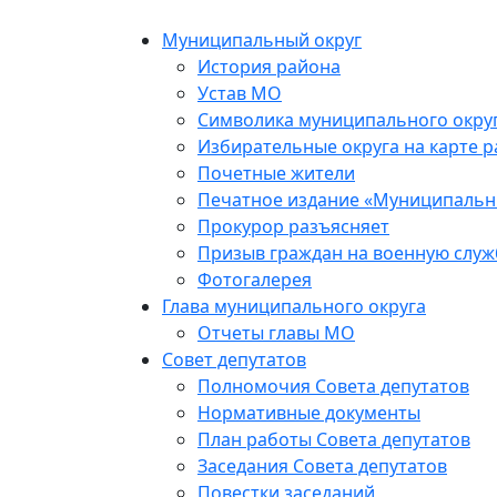
Skip
to
Муниципальный округ
the
История района
content
Устав МО
Символика муниципального окру
Избирательные округа на карте 
Почетные жители
Печатное издание «Муниципальн
Прокурор разъясняет
Призыв граждан на военную служ
Фотогалерея
Глава муниципального округа
Отчеты главы МО
Совет депутатов
Полномочия Совета депутатов
Нормативные документы
План работы Совета депутатов
Заседания Cовета депутатов
Повестки заседаний