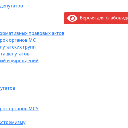
 депутатов
Версия для слабови
нормативных правовых актов
рок органов МС
путатских групп
та депутатов
ий и учреждений
утатов
рок органов МСУ
кстремизму