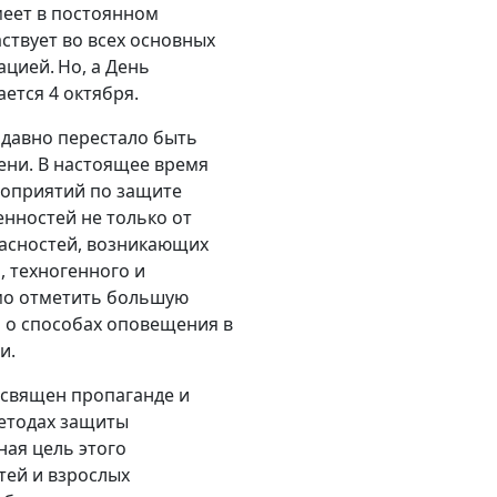
меет в постоянном
ствует во всех основных
цией. Но, а День
ется 4 октября.
 давно перестало быть
ни. В настоящее время
роприятий по защите
енностей не только от
пасностей, возникающих
 техногенного и
мо отметить большую
 о способах оповещения в
ии.
освящен пропаганде и
методах защиты
ная цель этого
ей и взрослых