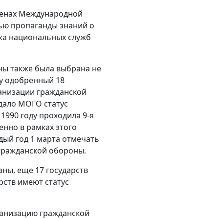
членах Международной
ью пропаганды знаний о
жа национальных служб
ны также была выбрана не
лу одобренный 18
анизации гражданской
дало МОГО статус
1990 году проходила 9-я
нно в рамках этого
ый год 1 марта отмечать
гражданской обороны.
аны, еще 17 государств
рств имеют статус
анизацию гражданской