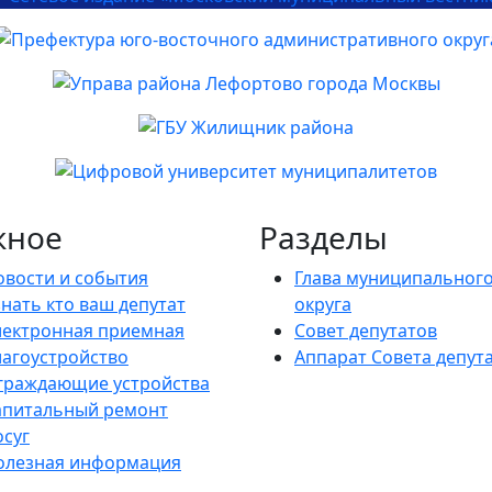
жное
Разделы
овости и события
Глава муниципальног
нать кто ваш депутат
округа
лектронная приемная
Совет депутатов
лагоустройство
Аппарат Совета депут
граждающие устройства
апитальный ремонт
осуг
олезная информация