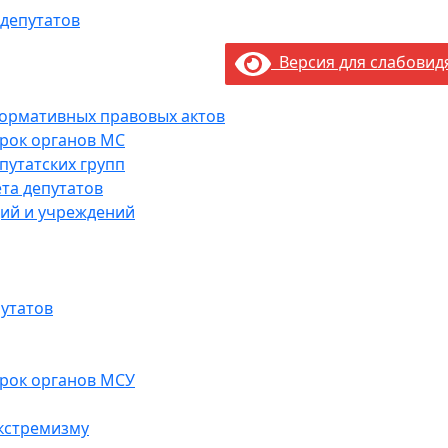
 депутатов
Версия для слабови
нормативных правовых актов
рок органов МС
путатских групп
та депутатов
ий и учреждений
утатов
рок органов МСУ
кстремизму