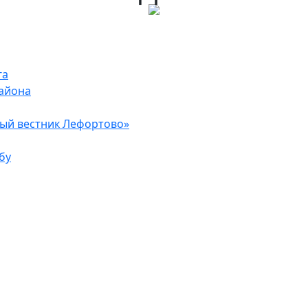
га
района
ый вестник Лефортово»
бу