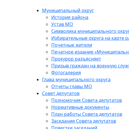
Skip
to
Муниципальный округ
the
История района
content
Устав МО
Символика муниципального окру
Избирательные округа на карте 
Почетные жители
Печатное издание «Муниципальн
Прокурор разъясняет
Призыв граждан на военную служ
Фотогалерея
Глава муниципального округа
Отчеты главы МО
Совет депутатов
Полномочия Совета депутатов
Нормативные документы
План работы Совета депутатов
Заседания Cовета депутатов
Повестки заседаний