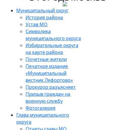
Skip
to
Муниципальный округ
the
История района
content
Устав МО
Символика
муниципального округа
Избирательные округа
на карте района
Почетные жители
Печатное издание
«Муниципальный
вестник Лефортово»
Прокурор разъясняет
Призыв граждан на
военную службу
Фотогалерея
Глава муниципального
округа
Отчеты главы МО