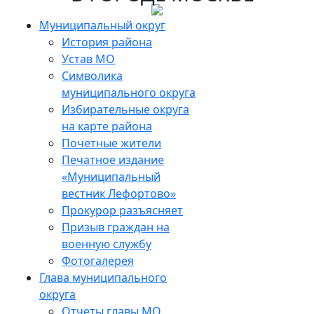
Skip
to
Муниципальный округ
the
История района
content
Устав МО
Символика
муниципального округа
Избирательные округа
на карте района
Почетные жители
Печатное издание
«Муниципальный
вестник Лефортово»
Прокурор разъясняет
Призыв граждан на
военную службу
Фотогалерея
Глава муниципального
округа
Отчеты главы МО