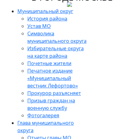
Skip
to
Муниципальный округ
the
История района
content
Устав МО
Символика
муниципального округа
Избирательные округа
на карте района
Почетные жители
Печатное издание
«Муниципальный
вестник Лефортово»
Прокурор разъясняет
Призыв граждан на
военную службу
Фотогалерея
Глава муниципального
округа
Отчеты главы МО