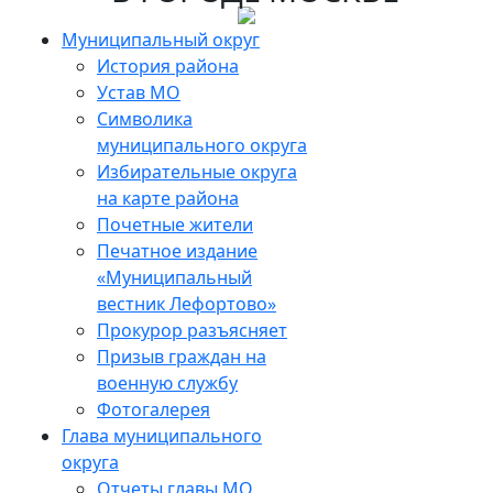
Skip
to
Муниципальный округ
the
История района
content
Устав МО
Символика
муниципального округа
Избирательные округа
на карте района
Почетные жители
Печатное издание
«Муниципальный
вестник Лефортово»
Прокурор разъясняет
Призыв граждан на
военную службу
Фотогалерея
Глава муниципального
округа
Отчеты главы МО