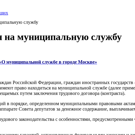
ящих
иципальную службу
н на муниципальную службу
4) «О муниципальной службе в городе Москве»
раждан Российской Федерации, граждан иностранных государств
имеют право находиться на муниципальной службе (далее примен
щаемых путем заключения трудового договора (контракта).
й в порядке, определенном муниципальными правовыми актами 
парате Совета депутатов за денежное содержание, выплачиваемо
трудового законодательства с особенностями, предусмотренным
лужащему гарантий, установленных федеральными законами и з