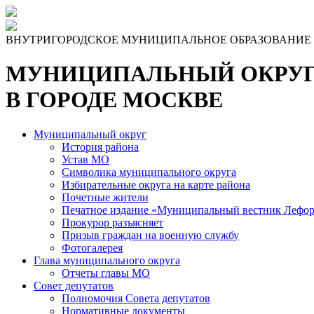
Skip
to
the
ВНУТРИГОРОДСКОЕ МУНИЦИПАЛЬНОЕ ОБРАЗОВАНИЕ
content
МУНИЦИПАЛЬНЫЙ ОКРУГ
В ГОРОДЕ МОСКВЕ
Муниципальный округ
История района
Устав МО
Символика муниципального округа
Избирательные округа на карте района
Почетные жители
Печатное издание «Муниципальный вестник Лефор
Прокурор разъясняет
Призыв граждан на военную службу
Фотогалерея
Глава муниципального округа
Отчеты главы МО
Совет депутатов
Полномочия Совета депутатов
Нормативные документы