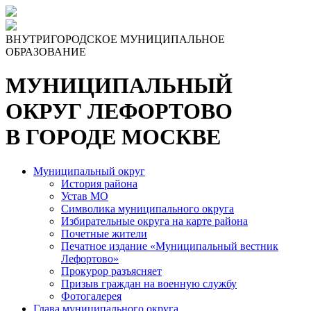
Skip
to
the
ВНУТРИГОРОДСКОЕ МУНИЦИПАЛЬНОЕ
content
ОБРАЗОВАНИЕ
МУНИЦИПАЛЬНЫЙ
ОКРУГ ЛЕФОРТОВО
В ГОРОДЕ МОСКВЕ
Муниципальный округ
История района
Устав МО
Символика муниципального округа
Избирательные округа на карте района
Почетные жители
Печатное издание «Муниципальный вестник
Лефортово»
Прокурор разъясняет
Призыв граждан на военную службу
Фотогалерея
Глава муниципального округа