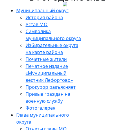
Skip
to
Муниципальный округ
the
История района
content
Устав МО
Символика
муниципального округа
Избирательные округа
на карте района
Почетные жители
Печатное издание
«Муниципальный
вестник Лефортово»
Прокурор разъясняет
Призыв граждан на
военную службу
Фотогалерея
Глава муниципального
округа
Отчеты главы МО