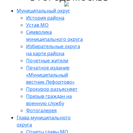
Skip
to
Муниципальный округ
the
История района
content
Устав МО
Символика
муниципального округа
Избирательные округа
на карте района
Почетные жители
Печатное издание
«Муниципальный
вестник Лефортово»
Прокурор разъясняет
Призыв граждан на
военную службу
Фотогалерея
Глава муниципального
округа
Отчеты главы МО