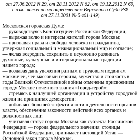
от 27.06.2012 N 29, от 28.11.2012 N 62, от 19.12.2012 N 69,
с изм., внесенными определением Верховного Суда РФ
от 27.11.2001 № 5-г01-149
)
Московская городская Дума:
— руководствуясь Конституцией Российской Федерации;
— выражая волю и интересы жителей города Москвы;
— признавая права и свободы человека и гражданина,
утверждая социальный и межнациональный мир и согласие;
— желая возродить, сохранить и неуклонно развивать
духовные, культурные и интернациональные традиции
нашего города;
— воздавая дань уважения ратным и трудовым подвигам
москвичей, чей массовый героизм, мужество и стойкость в
годы Великой Отечественной войны отмечены присвоением
городу Москве почетного звания «Город-герой»;
— стремясь к наилучшей организации и устройству городской
жизни на принципах демократии;
— добиваясь большей эффективности в деятельности органов
власти, обеспечения законности действий всех органов и
должностных лиц;
— учитывая статус города Москвы как субъекта Российской
Федерации — города федерального значения, столицы
Российской Федерации, принимает настоящий Устав —
Основной закон города Москвы.