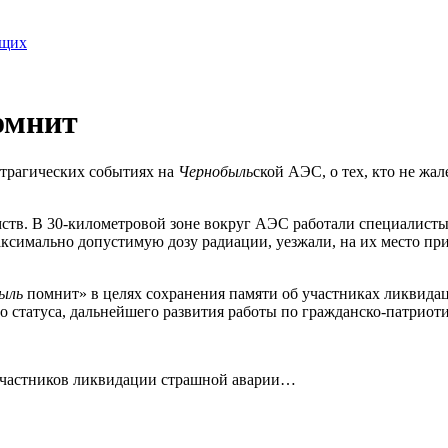
ящих
омнит
о трагических событиях на
Чернобыль
ской АЭС, о тех, кто не жал
тв. В 30-километровой зоне вокруг АЭС работали специалисты 
аксимально допустимую дозу радиации, уезжали, на их место пр
ыль
помнит» в целях сохранения памяти об участниках ликвида
 статуса, дальнейшего развития работы по гражданско-патрио
частников ликвидации страшной аварии…