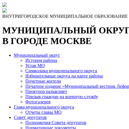
Skip
to
the
ВНУТРИГОРОДСКОЕ МУНИЦИПАЛЬНОЕ ОБРАЗОВАНИЕ
content
МУНИЦИПАЛЬНЫЙ ОКРУГ
В ГОРОДЕ МОСКВЕ
Муниципальный округ
История района
Устав МО
Символика муниципального округа
Избирательные округа на карте района
Почетные жители
Печатное издание «Муниципальный вестник Лефор
Прокурор разъясняет
Призыв граждан на военную службу
Фотогалерея
Глава муниципального округа
Отчеты главы МО
Совет депутатов
Полномочия Совета депутатов
Нормативные документы