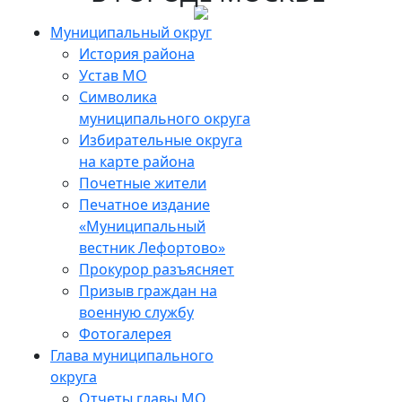
Skip
to
Муниципальный округ
the
История района
content
Устав МО
Символика
муниципального округа
Избирательные округа
на карте района
Почетные жители
Печатное издание
«Муниципальный
вестник Лефортово»
Прокурор разъясняет
Призыв граждан на
военную службу
Фотогалерея
Глава муниципального
округа
Отчеты главы МО