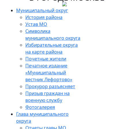
Skip
to
Муниципальный округ
the
История района
content
Устав МО
Символика
муниципального округа
Избирательные округа
на карте района
Почетные жители
Печатное издание
«Муниципальный
вестник Лефортово»
Прокурор разъясняет
Призыв граждан на
военную службу
Фотогалерея
Глава муниципального
округа
Отчеты главы МО