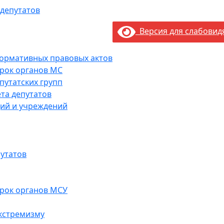
 депутатов
Версия для слабови
нормативных правовых актов
рок органов МС
путатских групп
та депутатов
ий и учреждений
утатов
рок органов МСУ
кстремизму