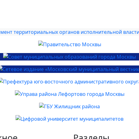
жное
Разделы