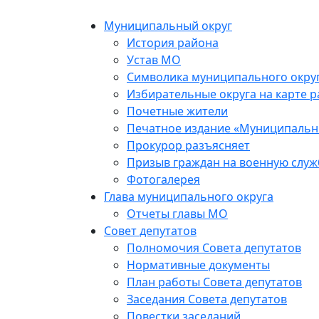
Skip
to
Муниципальный округ
the
История района
content
Устав МО
Символика муниципального окру
Избирательные округа на карте 
Почетные жители
Печатное издание «Муниципальн
Прокурор разъясняет
Призыв граждан на военную служ
Фотогалерея
Глава муниципального округа
Отчеты главы МО
Совет депутатов
Полномочия Совета депутатов
Нормативные документы
План работы Совета депутатов
Заседания Cовета депутатов
Повестки заседаний