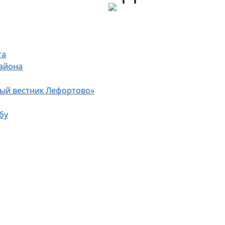
га
района
ый вестник Лефортово»
бу