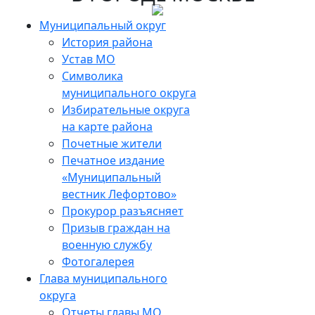
Skip
to
Муниципальный округ
the
История района
content
Устав МО
Символика
муниципального округа
Избирательные округа
на карте района
Почетные жители
Печатное издание
«Муниципальный
вестник Лефортово»
Прокурор разъясняет
Призыв граждан на
военную службу
Фотогалерея
Глава муниципального
округа
Отчеты главы МО