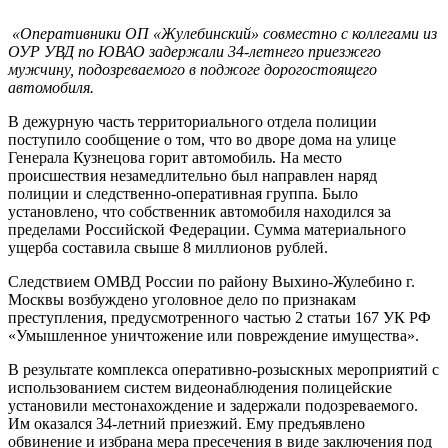
«Оперативники ОП «Жулебинский» совместно с коллегами из
ОУР УВД по ЮВАО задержали 34-летнего приезжего
мужчину, подозреваемого в поджоге дорогостоящего
автомобиля.
В дежурную часть территориального отдела полиции
поступило сообщение о том, что во дворе дома на улице
Генерала Кузнецова горит автомобиль. На место
происшествия незамедлительно был направлен наряд
полиции и следственно-оперативная группа. Было
установлено, что собственник автомобиля находился за
пределами Российской Федерации. Сумма материального
ущерба составила свыше 8 миллионов рублей.
Следствием ОМВД России по району Выхино-Жулебино г.
Москвы возбуждено уголовное дело по признакам
преступления, предусмотренного частью 2 статьи 167 УК РФ
«Умышленное уничтожение или повреждение имущества».
В результате комплекса оперативно-розыскных мероприятий с
использованием систем видеонаблюдения полицейские
установили местонахождение и задержали подозреваемого.
Им оказался 34-летний приезжий. Ему предъявлено
обвинение и избрана мера пресечения в виде заключения под