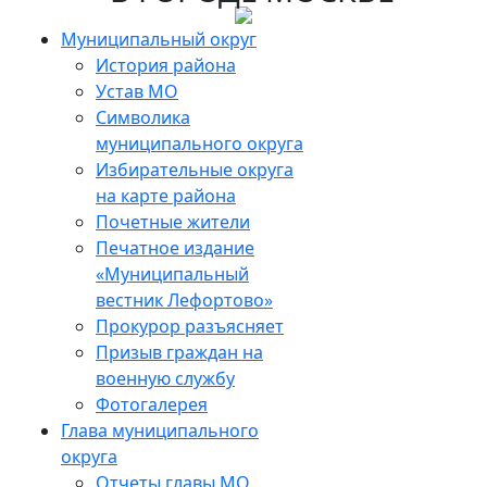
Skip
to
Муниципальный округ
the
История района
content
Устав МО
Символика
муниципального округа
Избирательные округа
на карте района
Почетные жители
Печатное издание
«Муниципальный
вестник Лефортово»
Прокурор разъясняет
Призыв граждан на
военную службу
Фотогалерея
Глава муниципального
округа
Отчеты главы МО