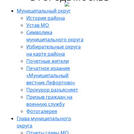
Skip
to
Муниципальный округ
the
История района
content
Устав МО
Символика
муниципального округа
Избирательные округа
на карте района
Почетные жители
Печатное издание
«Муниципальный
вестник Лефортово»
Прокурор разъясняет
Призыв граждан на
военную службу
Фотогалерея
Глава муниципального
округа
Отчеты главы МО