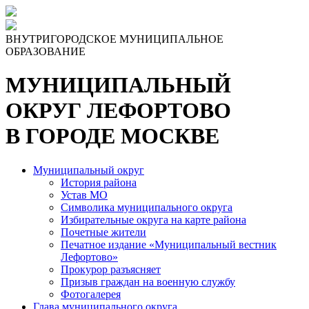
Skip
to
the
ВНУТРИГОРОДСКОЕ МУНИЦИПАЛЬНОЕ
content
ОБРАЗОВАНИЕ
МУНИЦИПАЛЬНЫЙ
ОКРУГ ЛЕФОРТОВО
В ГОРОДЕ МОСКВЕ
Муниципальный округ
История района
Устав МО
Символика муниципального округа
Избирательные округа на карте района
Почетные жители
Печатное издание «Муниципальный вестник
Лефортово»
Прокурор разъясняет
Призыв граждан на военную службу
Фотогалерея
Глава муниципального округа