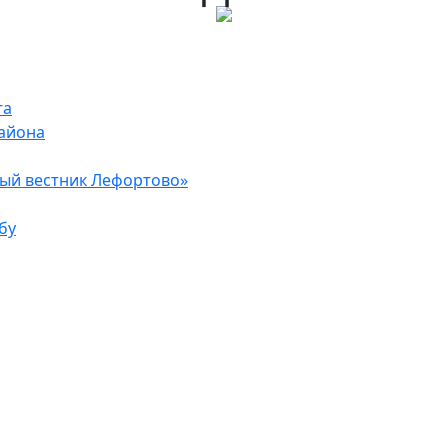
га
района
ый вестник Лефортово»
бу