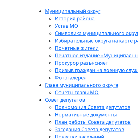
Skip
to
Муниципальный округ
the
История района
content
Устав МО
Символика муниципального окру
Избирательные округа на карте 
Почетные жители
Печатное издание «Муниципальн
Прокурор разъясняет
Призыв граждан на военную служ
Фотогалерея
Глава муниципального округа
Отчеты главы МО
Совет депутатов
Полномочия Совета депутатов
Нормативные документы
План работы Совета депутатов
Заседания Cовета депутатов
Повестки заседаний