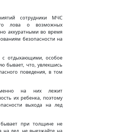
риятий сотрудники МЧС
ого лова о возможных
ьно аккуратными во время
бованиям безопасности на
ы с отдыхающими, особое
ую бывает, что, увлекшись
пасного поведения, в том
именно на них лежит
ность их ребенка, поэтому
опасности выхода на лед
 бывает при толщине не
а на лед, не выезжайте на