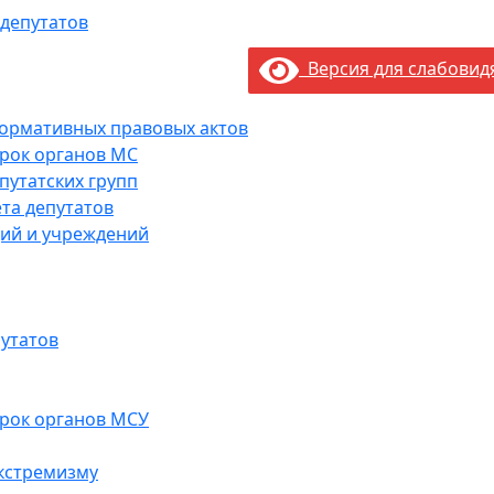
 депутатов
Версия для слабови
нормативных правовых актов
рок органов МС
путатских групп
та депутатов
ий и учреждений
утатов
рок органов МСУ
кстремизму