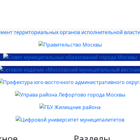
жное
Разделы