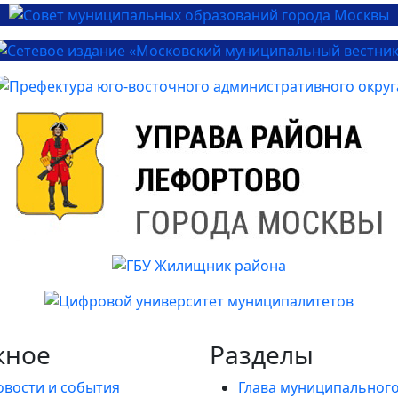
жное
Разделы
овости и события
Глава муниципальног