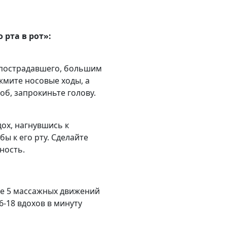
 рта в рот»:
 пострадавшего, большим
жмите носовые ходы, а
об, запрокиньте голову.
дох, нагнувшись к
ы к его рту. Сделайте
ность.
те 5 массажных движений
6-18 вдохов в минуту