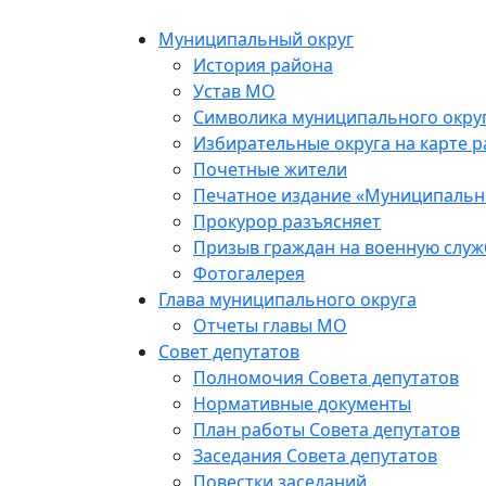
Skip
to
Муниципальный округ
the
История района
content
Устав МО
Символика муниципального окру
Избирательные округа на карте 
Почетные жители
Печатное издание «Муниципальн
Прокурор разъясняет
Призыв граждан на военную служ
Фотогалерея
Глава муниципального округа
Отчеты главы МО
Совет депутатов
Полномочия Совета депутатов
Нормативные документы
План работы Совета депутатов
Заседания Cовета депутатов
Повестки заседаний