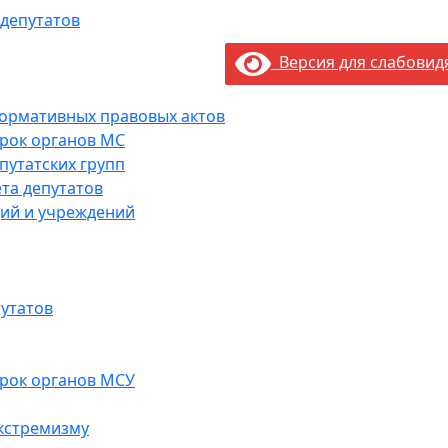
 депутатов
Версия для слабови
нормативных правовых актов
рок органов МС
путатских групп
та депутатов
ий и учреждений
утатов
рок органов МСУ
кстремизму