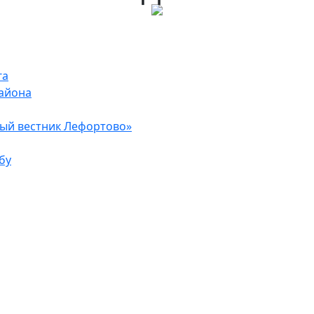
га
района
ый вестник Лефортово»
бу