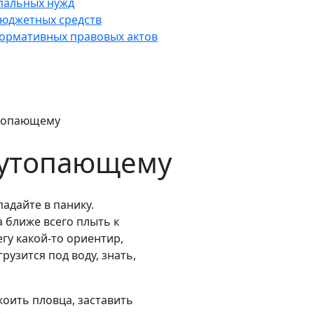
пальных нужд
юджетных средств
нормативных правовых актов
топающему
 утопающему
падайте в панику.
а ближе всего плыть к
гу какой-то ориентир,
рузится под воду, знать,
коить пловца, заставить