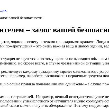
ящих
алог вашей безопасности!
телем – залог вашей безопасн
итов, ящиков с огнетушителями и пожарными кранами. Люди нас
ами пожаротушения – это очень важная вещь в любом здании, ве
я ситуация не случится и поэтому правила пользования обычным
менению, но скорее всего, в случае чрезвычайной ситуации у вас
рекомендует каждому гражданину заранее ознакомиться с устрой
 всего, например, на работе, расположены первичные средства п
, но общие правила пользования ими одинаковы – в случае пожа
пами огнетушителей. Например, пенный огнетушитель лучше не 
спользовании углекислотного огнетушителя нужно соблюдать ост
 такой смеси можно получить обморожение. Поэтому следует зар