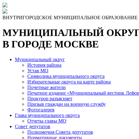
Skip
to
the
ВНУТРИГОРОДСКОЕ МУНИЦИПАЛЬНОЕ ОБРАЗОВАНИЕ
content
МУНИЦИПАЛЬНЫЙ ОКРУГ
В ГОРОДЕ МОСКВЕ
Муниципальный округ
История района
Устав МО
Символика муниципального округа
Избирательные округа на карте района
Почетные жители
Печатное издание «Муниципальный вестник Лефор
Прокурор разъясняет
Призыв граждан на военную службу
Фотогалерея
Глава муниципального округа
Отчеты главы МО
Совет депутатов
Полномочия Совета депутатов
Нормативные документы