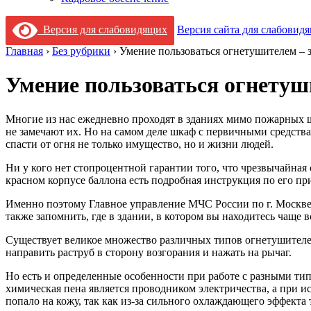
Версия для слабовидящих
Версия сайта для слабовид
Главная
›
Без рубрики
›
Умение пользоваться огнетушителем – з
Умение пользоваться огнетуши
Многие из нас ежедневно проходят в зданиях мимо пожарных щ
не замечают их. Но на самом деле шкаф с первичными средств
спасти от огня не только имущество, но и жизни людей.
Ни у кого нет стопроцентной гарантии того, что чрезвычайна
красном корпусе баллона есть подробная инструкция по его при
Именно поэтому Главное управление МЧС России по г. Москве 
также запомнить, где в здании, в котором вы находитесь чаще
Существует великое множество различных типов огнетушителей
направить раструб в сторону возгорания и нажать на рычаг.
Но есть и определенные особенности при работе с разными ти
химическая пена является проводником электричества, а при и
попало на кожу, так как из-за сильного охлаждающего эффекта