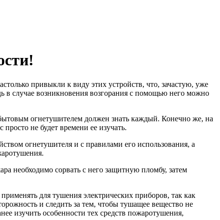
ости!
только привыкли к виду этих устройств, что, зачастую, уже
дь в случае возникновения возгорания с помощью него можно
 бытовым огнетушителем должен знать каждый. Конечно же, на
 просто не будет времени ее изучать.
ством огнетушителя и с правилами его использования, а
ожаротушения.
ра необходимо сорвать с него защитную пломбу, затем
применять для тушения электрических приборов, так как
орожность и следить за тем, чтобы тушащее вещество не
анее изучить особенности тех средств пожаротушения,