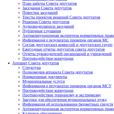
План работы Совета депутатов
Заседания Cовета депутатов
Повестки заседаний
Тексты проектов решений Совета депутатов
Решения Совета депутатов
Аудиовидеозаписи заседаний
Публичные слушания
Антикоррупционная экспертиза нормативных прав
Информация о результатах проверок органов МС
Состав депутатских комиссий и депутатских групп
Ежегодные отчеты депутатов совета депутатов
Отчеты руководителей организаций и учреждений
Противодействие коррупции
Аппарат Совета депутатов
Структура
Полномочия аппарата Совета депутатов
Нормативные документы
Муниципальные услуги
Информация о результатах проверок органов МСУ
Противодействие коррупции
Противодействие терроризму и экстремизму
Закупки для обеспечения муниципальных нужд
Информация об использовании бюджетных средств
Антикоррупционная экспертиза нормативных прав
Кадровое обеспечение